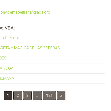
ionvicentebeltrananglada.org
po VBA:
ego Creador
RETA Y MÁGICA DE LAS ESFERAS
DES
DA YOGA
 HUMANA
1
2
3
…
181
»