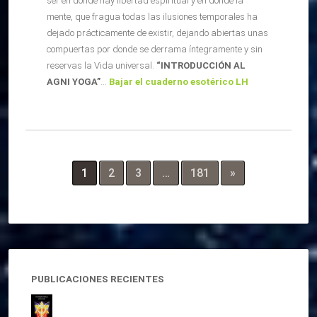
ser en donde hay libertad espiritual y en donde la
mente, que fragua todas las ilusiones temporales ha
dejado prácticamente de existir, dejando abiertas unas
compuertas por donde se derrama íntegramente y sin
reservas la Vida universal.
“INTRODUCCIÓN AL
AGNI YOGA”
…
Bajar el cuaderno esotérico LH
1
2
3
…
181
»
PUBLICACIONES RECIENTES