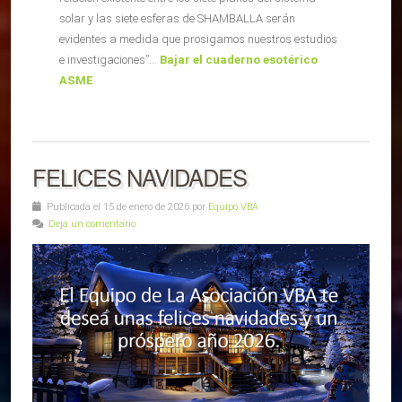
solar y las siete esferas de SHAMBALLA serán
evidentes a medida que prosigamos nuestros estudios
e investigaciones”…
Bajar el cuaderno esotérico
ASME
FELICES NAVIDADES
Publicada el 15 de enero de 2026 por
Equipo VBA
Deja un comentario