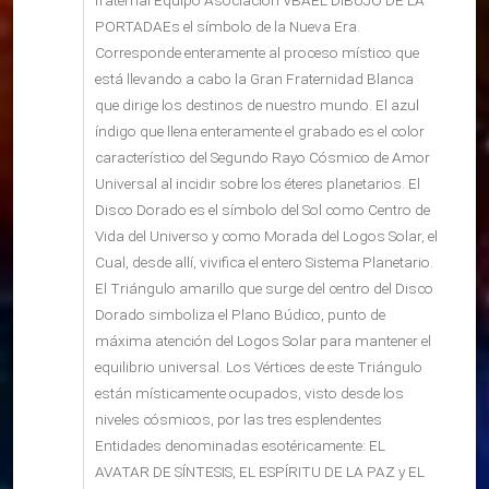
fraternal Equipo Asociación VBAEL DIBUJO DE LA
PORTADAEs el símbolo de la Nueva Era.
Corresponde enteramente al proceso místico que
está llevando a cabo la Gran Fraternidad Blanca
que dirige los destinos de nuestro mundo. El azul
índigo que llena enteramente el grabado es el color
característico del Segundo Rayo Cósmico de Amor
Universal al incidir sobre los éteres planetarios. El
Disco Dorado es el símbolo del Sol como Centro de
Vida del Universo y como Morada del Logos Solar, el
Cual, desde allí, vivifica el entero Sistema Planetario.
El Triángulo amarillo que surge del centro del Disco
Dorado simboliza el Plano Búdico, punto de
máxima atención del Logos Solar para mantener el
equilibrio universal. Los Vértices de este Triángulo
están místicamente ocupados, visto desde los
niveles cósmicos, por las tres esplendentes
Entidades denominadas esotéricamente: EL
AVATAR DE SÍNTESIS, EL ESPÍRITU DE LA PAZ y EL