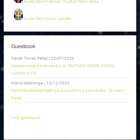
Audio libro Fuerzas Ocultas Naturaleza
Audio libro Diario secreto
Guestbook
Xavier Torres Pérez
/
22/07/2026
Desearia que me enviarais, el TRATADO SOBRE FUEGO
COSMICO EN...
Maria Villaronga
/
12/12/2025
Feliz Navidad también para vosotros y para todos. Quisiera
hacer...
Visit guestbook