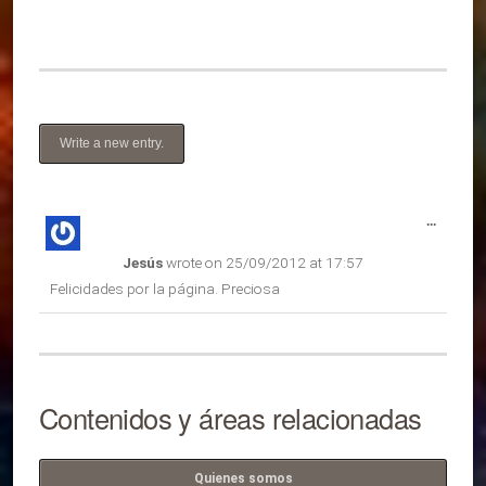
Toggle
...
this
Jesús
wrote on
25/09/2012
at
17:57
metabox
Felicidades por la página. Preciosa
Contenidos y áreas relacionadas
Quienes somos