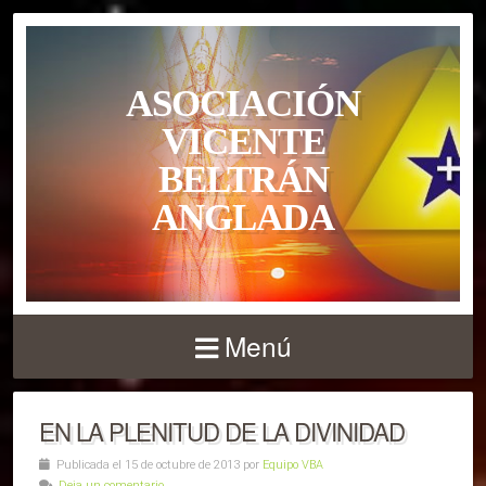
ASOCIACIÓN
VICENTE
BELTRÁN
ANGLADA
Menú
EN LA PLENITUD DE LA DIVINIDAD
Publicada el 15 de octubre de 2013 por
Equipo VBA
Deja un comentario