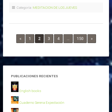
Categoría:
MEDITACION DE LOS JUEVES
«
1
2
3
4
…
150
»
PUBLICACIONES RECIENTES
English books
Cuaderno Serena Expectación