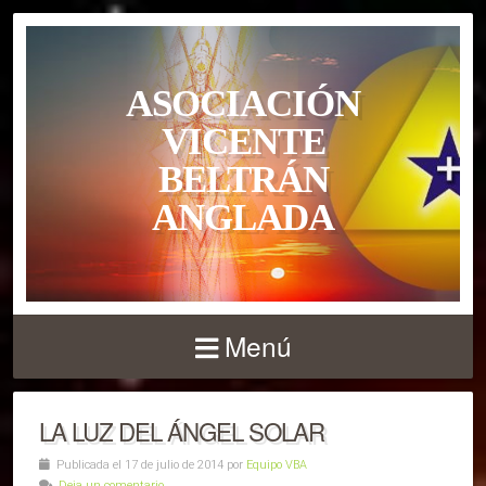
ASOCIACIÓN
VICENTE
BELTRÁN
ANGLADA
Menú
LA LUZ DEL ÁNGEL SOLAR
Publicada el 17 de julio de 2014 por
Equipo VBA
Deja un comentario