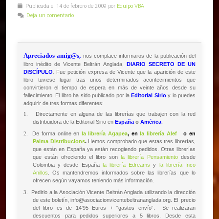
Publicada el 14 de febrero de 2009 por
Equipo VBA
Deja un comentario
Apreciados amig@s
,
nos complace informaros de la publicación del
libro inédito de Vicente Beltrán Anglada,
DIARIO SECRETO DE UN
DISCÍPULO
.
Fue petición expresa de Vicente que la aparición de este
libro tuviese lugar tras unos determinados acontecimientos que
convirtieron el tiempo de espera en más de veinte años desde su
fallecimiento.
El libro ha sido publicado por la
Editorial Sirio
y lo puedes
adquirir de tres formas diferentes:
Directamente en alguna de las librerías que trabajen con la red
1.
distribuidora de la Editorial Sirio en
España
o
América
.
De forma online en
la librería Agapea
,
en
la librería Alef
o en
2.
Palma Distribucions
.
Hemos comprobado que estas tres librerías,
que están en España ya están recogiendo pedidos. Otras librerías
que están ofreciendo el libro son
la librería Pensamiento
desde
Colombia y desde España
la librería Edreams
y
la librería Inco
Anillos
. Os mantendremos informados sobre las librerías que lo
ofrecen según vayamos teniendo más información.
Pedirlo a la Asociación Vicente Beltrán Anglada utilizando la dirección
3.
de este boletín, info@asociacionvicentebeltrananglada.org. El precio
del libro es de 14'95 Euros + “gastos envío“. Se realizaran
descuentos para pedidos superiores a 5 libros. Desde esta