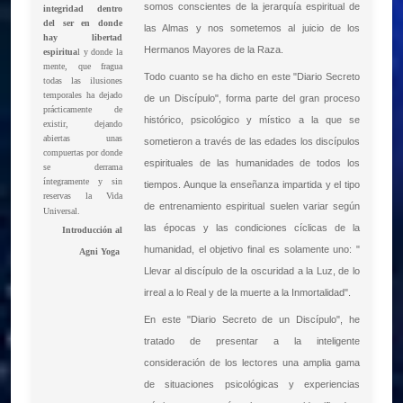
somos conscientes de la jerarquía espiritual de
integridad dentro
del ser en donde
las Almas y nos sometemos al juicio de los
hay libertad
Hermanos Mayores de la Raza.
espiritua
l y donde la
mente, que fragua
Todo cuanto se ha dicho en este "Diario Secreto
todas las ilusiones
temporales ha dejado
de un Discípulo", forma parte del gran proceso
prácticamente de
histórico, psicológico y místico a la que se
existir, dejando
abiertas unas
sometieron a través de las edades los discípulos
compuertas por donde
espirituales de las humanidades de todos los
se derrama
íntegramente y sin
tiempos. Aunque la enseñanza impartida y el tipo
reservas la Vida
de entrenamiento espiritual suelen variar según
Universal.
las épocas y las condiciones cíclicas de la
Introducción al
humanidad, el objetivo final es solamente uno: "
Agni Yoga
Llevar al discípulo de la oscuridad a la Luz, de lo
irreal a lo Real y de la muerte a la Inmortalidad".
En este "Diario Secreto de un Discípulo", he
tratado de presentar a la inteligente
consideración de los lectores una amplia gama
de situaciones psicológicas y experiencias