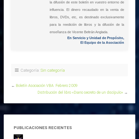
la difusión de este boletín en vuestro entorno de
influencia. El dinero recaudado en la venta de
libros, DVDs, etc, es destinado exclusivamente
para la reedición de libros y la difusión de la
enseñanza de Vicente Beltrán Anglada.
En Servicio y Unidad de Propósito,
El Equipo de la Asociación
Categoría:
Sin categoría
←
Boletín Asociación VBA: Febrero 2009
Distribución del libro «Diario secreto de un discípulo»
→
PUBLICACIONES RECIENTES