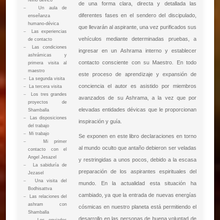
reino dévico
de una forma clara, directa y detallada las
–
Un aula de
diferentes fases en el sendero del discipulado,
enseñanza
humano-dévica
que llevarán al aspirante, una vez purificados sus
–
Las experiencias
vehículos mediante determinadas pruebas, a
de contacto
–
Las condiciones
ingresar en un Ashrama interno y establecer
ashrámicas y
contacto consciente con su Maestro. En todo
primera visita al
maestro
este proceso de aprendizaje y expansión de
–
La segunda visita
conciencia el autor es asistido por miembros
–
La tercera visita
–
Los tres grandes
avanzados de su Ashrama, a la vez que por
proyectos de
elevadas entidades dévicas que le proporcionan
Shamballa
–
Las disposiciones
inspiración y guía.
del trabajo
–
Mi trabajo
Se exponen en este libro declaraciones en torno
–
Mi primer
al mundo oculto que antaño debieron ser veladas
contacto con el
Angel Jesazel
y restringidas a unos pocos, debido a la escasa
–
La sabiduría de
preparación de los aspirantes espirituales del
Jezasel
–
Una visita del
mundo. En la actualidad esta situación ha
Bodhisattva
cambiado, ya que la entrada de nuevas energías
–
Las relaciones del
ashram con
cósmicas en nuestro planeta está permitiendo el
Shamballa
desarrollo en las personas de buena voluntad de