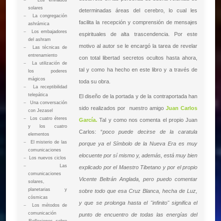
–
Los enviados
solares
determinadas áreas del cerebro, lo cual les
–
La congregación
facilita la recepción y comprensión de mensajes
ashrámica
–
Los embajadores
espirituales de alta trascendencia. Por este
del ashram
motivo al autor se le encargó la tarea de revelar
–
Las técnicas de
entrenamiento
con total libertad secretos ocultos hasta ahora,
–
La utilización de
tal y como ha hecho en este libro y a través de
los poderes
mágicos
toda su obra.
–
La receptibilidad
telepática
El diseño de la portada y de la contraportada han
–
Una conversación
sido realizados por nuestro amigo
Juan Carlos
con Jezasel
–
Los cuatro éteres
García.
Tal y como nos comenta el propio Juan
y los cuatro
Carlos: “
poco puede decirse de la caratula
elementos
–
El misterio de las
porque ya el Símbolo de la Nueva Era es muy
comunicaciones
elocuente por sí mismo y, además, está muy bien
–
Los nuevos ciclos
–
Las
explicado por el Maestro Tibetano y por el propio
comunicaciones
Vicente Beltrán Anglada, pero puedo comentar
solares,
planetarias y
sobre todo que esa Cruz Blanca, hecha de Luz,
cósmicas
y que se prolonga hasta el "infinito" significa el
–
Los métodos de
comunicación
punto de encuentro de todas las energías del