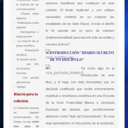
–
Reflexiones sobre
universo manifiesto que confluyen en este
el misterio de las
comunicaciones
símbolo. El fondo multicolor y con reflejos
–
Charlas sobre
nacarados contiene en su conjunto las
alquimia
–
Reflexiones sobre
tonalidades de los Siete Rayos. A todo el diseño
alquimia
le he querido dar un poco de volumen
–
Interrogantes y
explicaciones
(tridimensionalidad) para hacerlo más accesible y
–
La creación de un
cercano al lector”.
grupo esotérico
–
Preparación
INTRODUCCIÓN "DIARIO SECRETO
iniciática
DE UN DISCÍPULO"
–
El pasado racial
–
Las dos
Tal como digo en la
iniciaciones
menores
Introducción de este
–
Una sentida
libro, y lo hago con toda honestidad, soy un
advertencia
–
Epilogo
discípulo cualificado que recibe entrenamiento
Rincón para la
espiritual y enseñanza esotérica en una Escuela
reflexión
de la Gran Fraternidad Blanca o Jerarquía
La liberación humana
Espiritual del planeta, que esotéricamente
no depende
definimos como "Aula del Conocimiento". En esta
exclusivamente del
tiempo ya que
existe
Aula aprendemos el mecanismo de la evolución,
una zona de