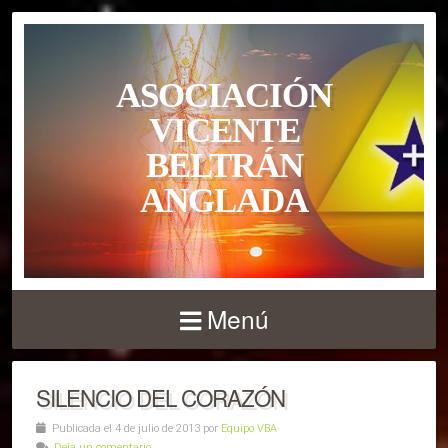
ASOCIACIÓN
VICENTE
BELTRÁN
ANGLADA
Menú
SILENCIO DEL CORAZÓN
Publicada el 4 de julio de 2013 por
Equipo VBA
Deja un comentario