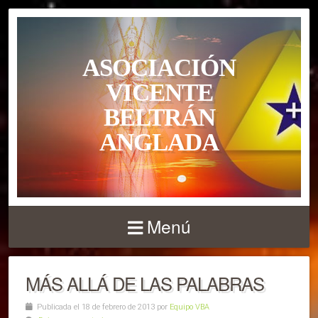
ASOCIACIÓN
VICENTE
BELTRÁN
ANGLADA
Menú
MÁS ALLÁ DE LAS PALABRAS
Publicada el 18 de febrero de 2013 por
Equipo VBA