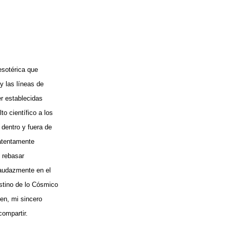
esotérica que
 las líneas de
er establecidas
o científico a los
dentro y fuera de
 atentamente
n rebasar
 audazmente en el
stino de lo Cósmico
en, mi sincero
compartir.