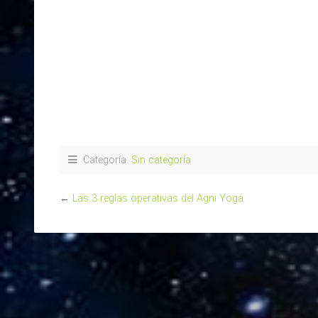
Categoría:
Sin categoría
←
Las 3 reglas operativas del Agni Yoga