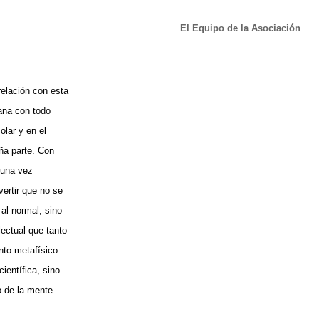
El Equipo de la Asociación
relación con esta
ana con todo
olar y en el
ña parte. Con
 una vez
ertir que no se
 al normal, sino
lectual que tanto
nto metafísico.
ientífica, sino
ro de la mente