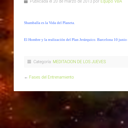
Publicada el 20 de marzo de 2013 por
Equipo VBA
Shamballa es la Vida del Planeta.
El Hombre y la realización del Plan Jerárquico. Barcelona 10 junio
Categoría:
MEDITACION DE LOS JUEVES
←
Fases del Entrenamiento