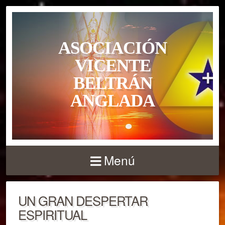
ASOCIACIÓN
VICENTE
BELTRÁN
ANGLADA
Menú
UN GRAN DESPERTAR
ESPIRITUAL