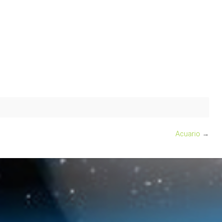
Acuario
→