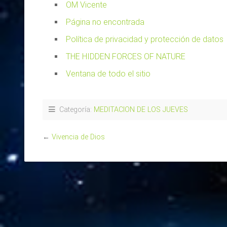
OM Vicente
Página no encontrada
Política de privacidad y protección de datos
THE HIDDEN FORCES OF NATURE
Ventana de todo el sitio
Categoría:
MEDITACION DE LOS JUEVES
←
Vivencia de Dios