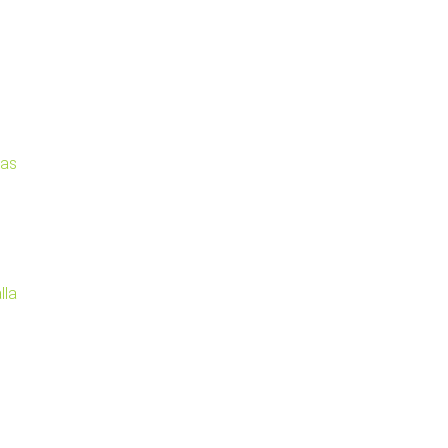
cas
lla