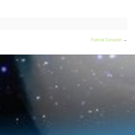
Fuerza Corazón
→