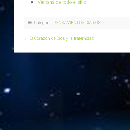
Ventana de todo el sitio
Categoría:
PENSAMIENTOS DIARIOS
←
El Corazón de Dios y la fraternidad