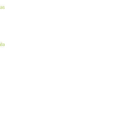
cas
lla