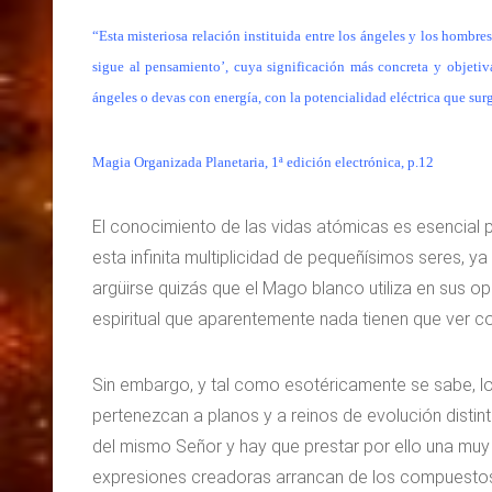
“Esta misteriosa relación instituida entre los ángeles y los hombr
sigue al pensamiento’, cuya significación más concreta y objeti
ángeles o devas con energía, con la potencialidad eléctrica que sur
Magia Organizada Planetaria, 1ª edición electrónica, p.12
El conocimiento de las vidas atómicas es esencial 
esta infinita multiplicidad de pequeñísimos seres, ya
argüirse quizás que el Mago blanco utiliza en sus 
espiritual que aparentemente nada tienen que ver co
Sin embargo, y tal como esotéricamente se sabe, lo
pertenezcan a planos y a reinos de evolución distint
del mismo Señor y hay que prestar por ello una muy 
expresiones creadoras arrancan de los compuestos 