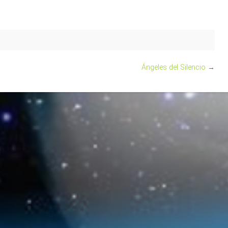
Ángeles del Silencio
→