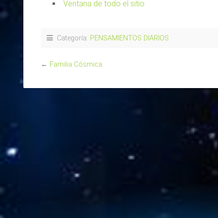
Ventana de todo el sitio
Categoría:
PENSAMIENTOS DIARIOS
←
Familia Cósmica