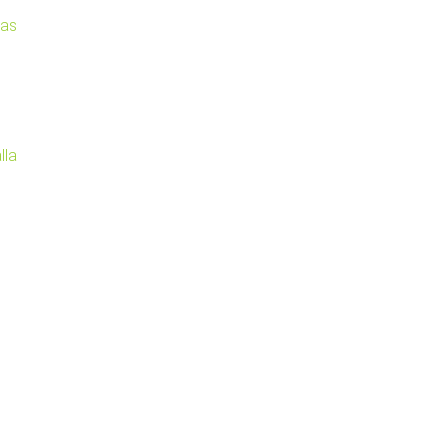
cas
lla