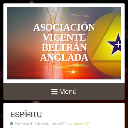
ASOCIACIÓN
VICENTE
BELTRÁN
ANGLADA
Menú
ESPÍRITU
Publicada el 15 de noviembre de 2011 por
Equipo VBA