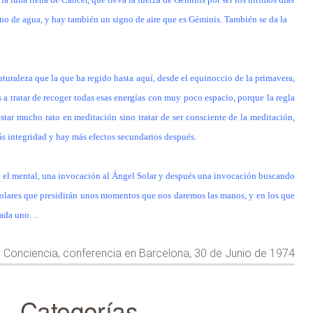
no de agua, y hay también un signo de aire que es Géminis. También se da la
naturaleza que la que ha regido hasta aquí, desde el equinoccio de la primavera,
 a tratar de recoger todas esas energías con muy poco espacio, porque la regla
tar mucho rato en meditación sino tratar de ser consciente de la meditación,
ás integridad y hay más efectos secundarios después.
l y el mental, una invocación al Ángel Solar y después una invocación buscando
 solares que presidirán unos momentos que nos daremos las manos, y en los que
 cada uno…
e Conciencia, conferencia en Barcelona, 30 de Junio de 1974
Categorías