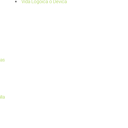
Vida Logoica o Devica
cas
lla