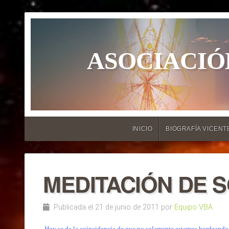
ASOCIACIÓ
INICIO
BIOGRAFÍA VICENT
MEDITACIÓN DE S
Publicada el 21 de junio de 2011 por
Equipo VBA
Hoy se da la coincidencia de que no solamente estamos bordeando la