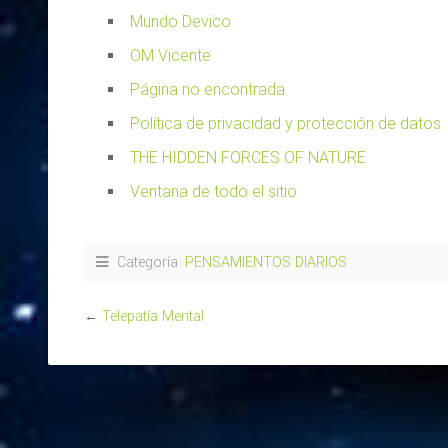
Mundo Devico
OM Vicente
Página no encontrada
Política de privacidad y protección de datos
THE HIDDEN FORCES OF NATURE
Ventana de todo el sitio
Categoría:
PENSAMIENTOS DIARIOS
←
Telepatía Mental